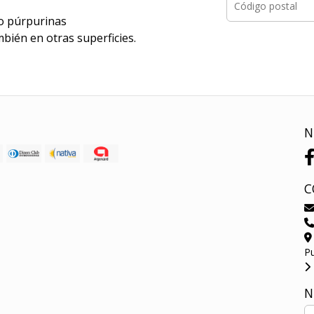
/o púrpurinas
mbién en otras superficies.
N
C
P
N