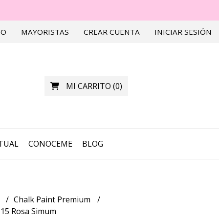
TO
MAYORISTAS
CREAR CUENTA
INICIAR SESIÓN
MI CARRITO
(
0
)
RTUAL
CONOCEME
BLOG
a
Chalk Paint Premium
a 15 Rosa Simum