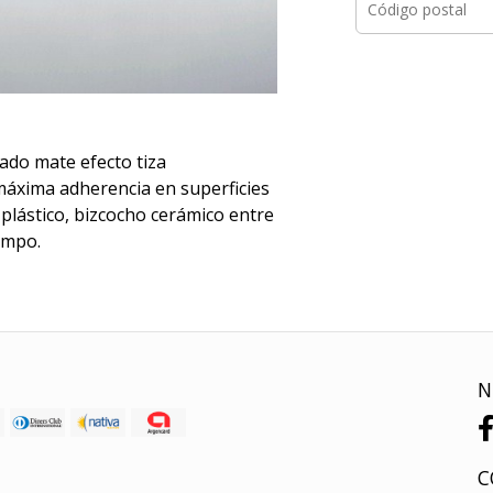
bado mate efecto tiza
,máxima adherencia en superficies
plástico, bizcocho cerámico entre
empo.
N
C