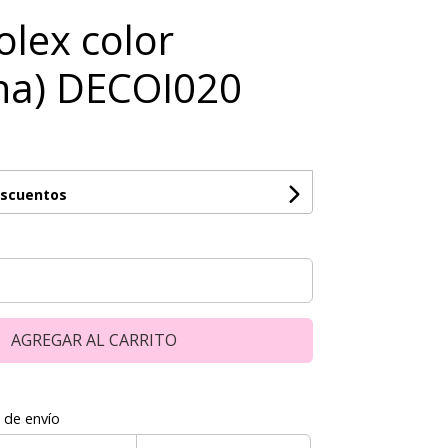
olex color
ha) DECOI020
escuentos
AGREGAR AL CARRITO
 de envío