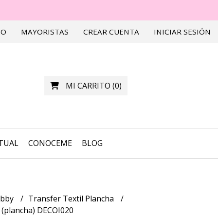
TO
MAYORISTAS
CREAR CUENTA
INICIAR SESIÓN
MI CARRITO
(
0
)
RTUAL
CONOCEME
BLOG
obby
Transfer Textil Plancha
r (plancha) DECOI020