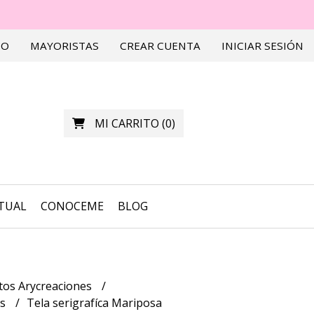
TO
MAYORISTAS
CREAR CUENTA
INICIAR SESIÓN
MI CARRITO
(
0
)
RTUAL
CONOCEME
BLOG
tos Arycreaciones
as
Tela serigrafíca Mariposa