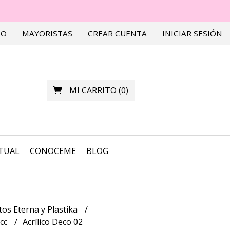
TO
MAYORISTAS
CREAR CUENTA
INICIAR SESIÓN
MI CARRITO
(
0
)
RTUAL
CONOCEME
BLOG
os Eterna y Plastika
0cc
Acrílico Deco 02