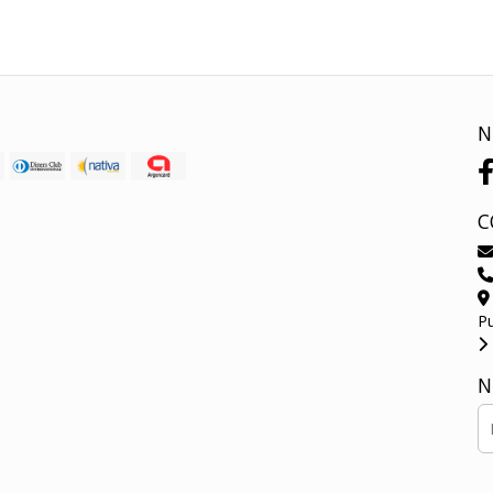
N
C
P
N